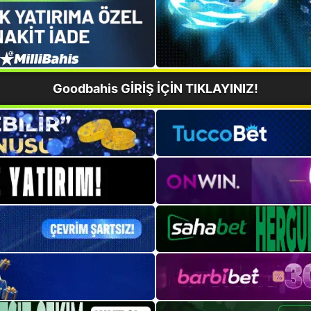
Goodbahis GİRİŞ İÇİN TIKLAYINIZ!