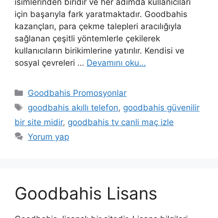
isimlerinden biridir ve her adımda kullanıcıları
için başarıyla fark yaratmaktadır. Goodbahis
kazançları, para çekme talepleri aracılığıyla
sağlanan çeşitli yöntemlerle çekilerek
kullanıcıların birikimlerine yatırılır. Kendisi ve
sosyal çevreleri …
Devamını oku…
Kategoriler
Goodbahis Promosyonlar
Etiketler
goodbahis akıllı telefon
,
goodbahis güvenilir
bir site midir
,
goodbahis tv canli maç izle
Yorum yap
Goodbahis Lisans