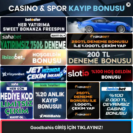
×
Goodbahis GİRİŞ İÇİN TIKLAYINIZ!