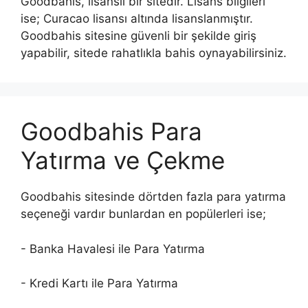
Goodbahis, lisanslı bir sitedir. Lisans bilgileri
ise; Curacao lisansı altında lisanslanmıştır.
Goodbahis sitesine güvenli bir şekilde giriş
yapabilir, sitede rahatlıkla bahis oynayabilirsiniz.
Goodbahis Para
Yatırma ve Çekme
Goodbahis sitesinde dörtden fazla para yatırma
seçeneği vardır bunlardan en popülerleri ise;
- Banka Havalesi ile Para Yatırma
- Kredi Kartı ile Para Yatırma