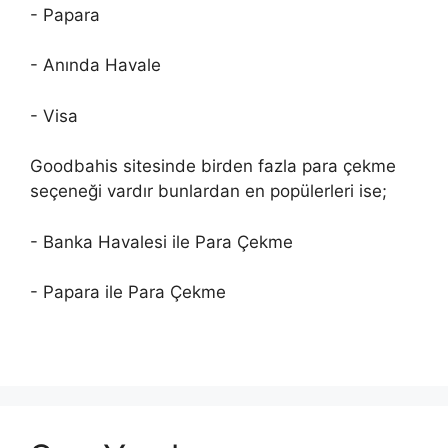
- Papara
- Anında Havale
- Visa
Goodbahis sitesinde birden fazla para çekme
seçeneği vardır bunlardan en popülerleri ise;
- Banka Havalesi ile Para Çekme
- Papara ile Para Çekme