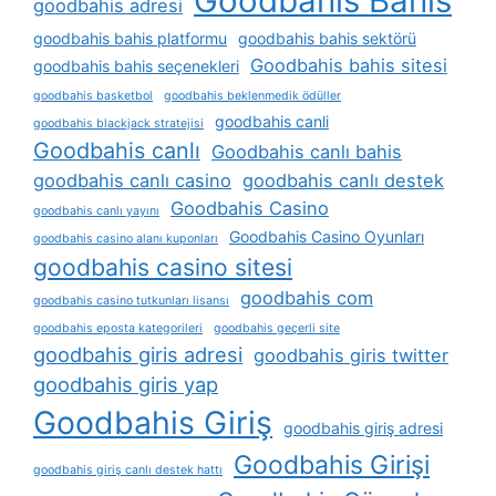
Goodbahis Bahis
goodbahis adresi
goodbahis bahis platformu
goodbahis bahis sektörü
Goodbahis bahis sitesi
goodbahis bahis seçenekleri
goodbahis basketbol
goodbahis beklenmedik ödüller
goodbahis canli
goodbahis blackjack stratejisi
Goodbahis canlı
Goodbahis canlı bahis
goodbahis canlı casino
goodbahis canlı destek
Goodbahis Casino
goodbahis canlı yayını
Goodbahis Casino Oyunları
goodbahis casino alanı kuponları
goodbahis casino sitesi
goodbahis com
goodbahis casino tutkunları lisansı
goodbahis eposta kategorileri
goodbahis geçerli site
goodbahis giris adresi
goodbahis giris twitter
goodbahis giris yap
Goodbahis Giriş
goodbahis giriş adresi
Goodbahis Girişi
goodbahis giriş canlı destek hattı