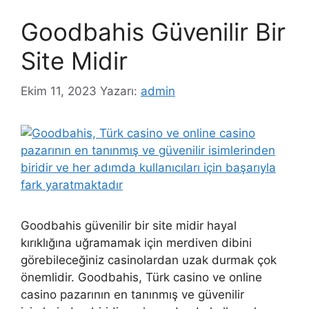
Goodbahis Güvenilir Bir
Site Midir
Ekim 11, 2023
Yazarı:
admin
Goodbahis güvenilir bir site midir hayal
kırıklığına uğramamak için merdiven dibini
görebileceğiniz casinolardan uzak durmak çok
önemlidir. Goodbahis, Türk casino ve online
casino pazarının en tanınmış ve güvenilir