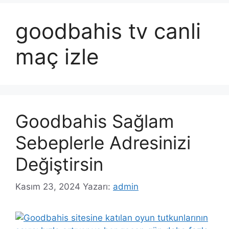
goodbahis tv canli
maç izle
Goodbahis Sağlam
Sebeplerle Adresinizi
Değiştirsin
Kasım 23, 2024
Yazarı:
admin