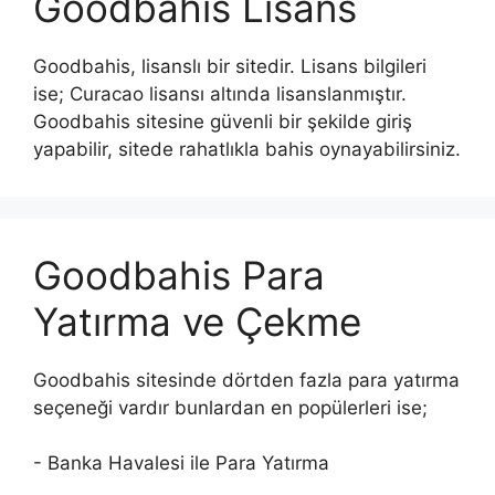
Goodbahis Lisans
Goodbahis, lisanslı bir sitedir. Lisans bilgileri
ise; Curacao lisansı altında lisanslanmıştır.
Goodbahis sitesine güvenli bir şekilde giriş
yapabilir, sitede rahatlıkla bahis oynayabilirsiniz.
Goodbahis Para
Yatırma ve Çekme
Goodbahis sitesinde dörtden fazla para yatırma
seçeneği vardır bunlardan en popülerleri ise;
- Banka Havalesi ile Para Yatırma