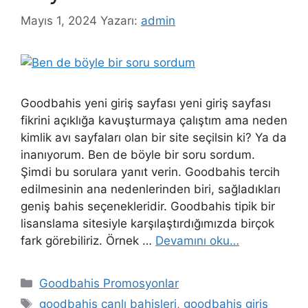
Mayıs 1, 2024
Yazarı:
admin
Goodbahis yeni giriş sayfası yeni giriş sayfası
fikrini açıklığa kavuşturmaya çalıştım ama neden
kimlik avı sayfaları olan bir site seçilsin ki? Ya da
inanıyorum. Ben de böyle bir soru sordum.
Şimdi bu sorulara yanıt verin. Goodbahis tercih
edilmesinin ana nedenlerinden biri, sağladıkları
geniş bahis seçenekleridir. Goodbahis tipik bir
lisanslama sitesiyle karşılaştırdığımızda birçok
fark görebiliriz. Örnek …
Devamını oku…
Kategoriler
Goodbahis Promosyonlar
Etiketler
goodbahis canlı bahisleri
,
goodbahis giris