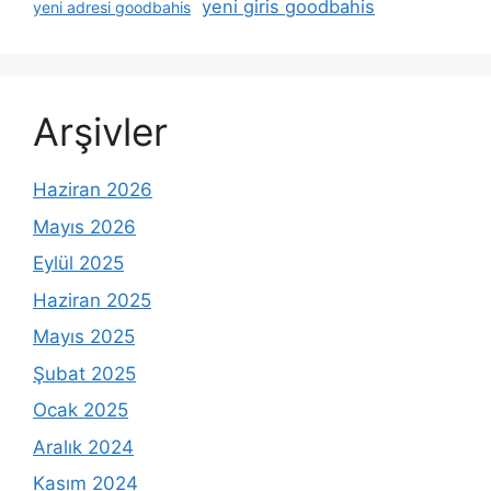
yeni giris goodbahis
yeni adresi goodbahis
Arşivler
Haziran 2026
Mayıs 2026
Eylül 2025
Haziran 2025
Mayıs 2025
Şubat 2025
Ocak 2025
Aralık 2024
Kasım 2024