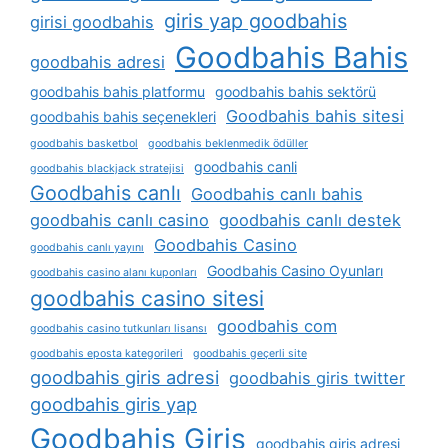
giris yap goodbahis
girisi goodbahis
Goodbahis Bahis
goodbahis adresi
goodbahis bahis platformu
goodbahis bahis sektörü
Goodbahis bahis sitesi
goodbahis bahis seçenekleri
goodbahis basketbol
goodbahis beklenmedik ödüller
goodbahis canli
goodbahis blackjack stratejisi
Goodbahis canlı
Goodbahis canlı bahis
goodbahis canlı casino
goodbahis canlı destek
Goodbahis Casino
goodbahis canlı yayını
Goodbahis Casino Oyunları
goodbahis casino alanı kuponları
goodbahis casino sitesi
goodbahis com
goodbahis casino tutkunları lisansı
goodbahis eposta kategorileri
goodbahis geçerli site
goodbahis giris adresi
goodbahis giris twitter
goodbahis giris yap
Goodbahis Giriş
goodbahis giriş adresi