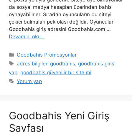
da sosyal medya hesapları üzerinden bahis
oynayabilirler. Sıradan oyuncuların bu siteyi
çekici bulmaları pek olası değildir. Oyuncular
Goodbahis giriş adresini Goodbahis.com …
Devamını oku…
Kategoriler
Goodbahis Promosyonlar
Etiketler
adres bilgileri goodbahis
,
goodbahis giris
yap
,
goodbahis güvenilir bir site mi
Yorum yap
Goodbahis Yeni Giriş
Sayfası