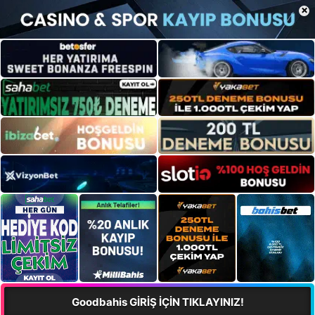
×
Goodbahis GİRİŞ İÇİN TIKLAYINIZ!