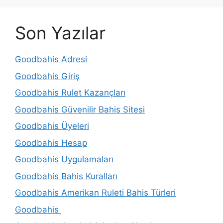
Son Yazılar
Goodbahis Adresi
Goodbahis Giriş
Goodbahis Rulet Kazançları
Goodbahis Güvenilir Bahis Sitesi
Goodbahis Üyeleri
Goodbahis Hesap
Goodbahis Uygulamaları
Goodbahis Bahis Kuralları
Goodbahis Amerikan Ruleti Bahis Türleri
Goodbahis