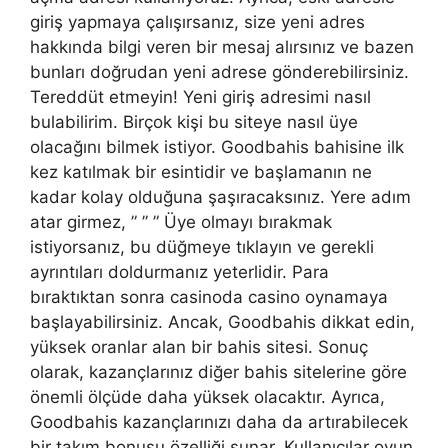
giriş yapmaya çalışırsanız, size yeni adres
hakkında bilgi veren bir mesaj alırsınız ve bazen
bunları doğrudan yeni adrese gönderebilirsiniz.
Tereddüt etmeyin! Yeni giriş adresimi nasıl
bulabilirim. Birçok kişi bu siteye nasıl üye
olacağını bilmek istiyor. Goodbahis bahisine ilk
kez katılmak bir esintidir ve başlamanın ne
kadar kolay olduğuna şaşıracaksınız. Yere adım
atar girmez, ” ” ” Üye olmayı bırakmak
istiyorsanız, bu düğmeye tıklayın ve gerekli
ayrıntıları doldurmanız yeterlidir. Para
bıraktıktan sonra casinoda casino oynamaya
başlayabilirsiniz. Ancak, Goodbahis dikkat edin,
yüksek oranlar alan bir bahis sitesi. Sonuç
olarak, kazançlarınız diğer bahis sitelerine göre
önemli ölçüde daha yüksek olacaktır. Ayrıca,
Goodbahis kazançlarınızı daha da artırabilecek
bir takım bonusu özelliği sunar. Kullanıcılar oyun