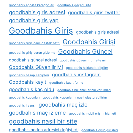
goodbahis eposta kategorileri
goodbahis geçerli site
goodbahis giris adresi
goodbahis giris twitter
goodbahis giris yap
Goodbahis Giriş
goodbahis giriş adresi
Goodbahis Girişi
goodbahis giriş canlı destek hattı
Goodbahis Güncel
goodbahis giriş sorun giderme
goodbahis güncel adresi
goodbahis güvenilir bir site mi
Goodbahis Güvenilir Mi
goodbahis hakkında bilgiler
goodbahis instagram
goodbahis hesap sahipleri
Goodbahis kayıt
goodbahis kayıt formu
goodbahis kaç oldu
goodbahis kullanıcılarının yorumları
goodbahis kuponları
goodbahis kuponlarını nasıl oluşturabilirim
goodbahis maç izle
goodbahis lisansı
goodbahis maç izleme
goodbahis mobil erişim hizmeti
goodbahis nasil bir site
goodbahis neden adresini değiştirdi
goodbahis oyun girişleri