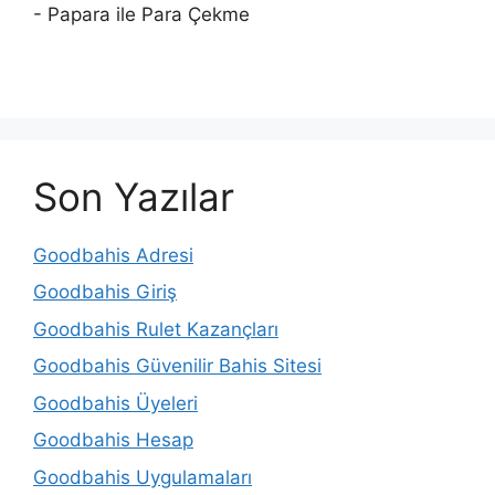
- Papara ile Para Çekme
Son Yazılar
Goodbahis Adresi
Goodbahis Giriş
Goodbahis Rulet Kazançları
Goodbahis Güvenilir Bahis Sitesi
Goodbahis Üyeleri
Goodbahis Hesap
Goodbahis Uygulamaları