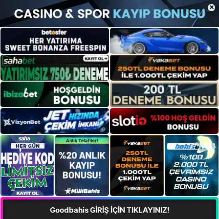
×
Goodbahis GİRİŞ İÇİN TIKLAYINIZ!