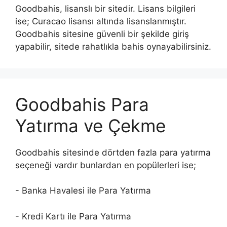
Goodbahis, lisanslı bir sitedir. Lisans bilgileri
ise; Curacao lisansı altında lisanslanmıştır.
Goodbahis sitesine güvenli bir şekilde giriş
yapabilir, sitede rahatlıkla bahis oynayabilirsiniz.
Goodbahis Para
Yatırma ve Çekme
Goodbahis sitesinde dörtden fazla para yatırma
seçeneği vardır bunlardan en popülerleri ise;
- Banka Havalesi ile Para Yatırma
- Kredi Kartı ile Para Yatırma