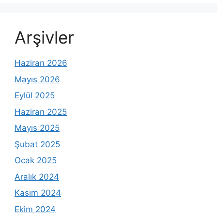
Arşivler
Haziran 2026
Mayıs 2026
Eylül 2025
Haziran 2025
Mayıs 2025
Şubat 2025
Ocak 2025
Aralık 2024
Kasım 2024
Ekim 2024