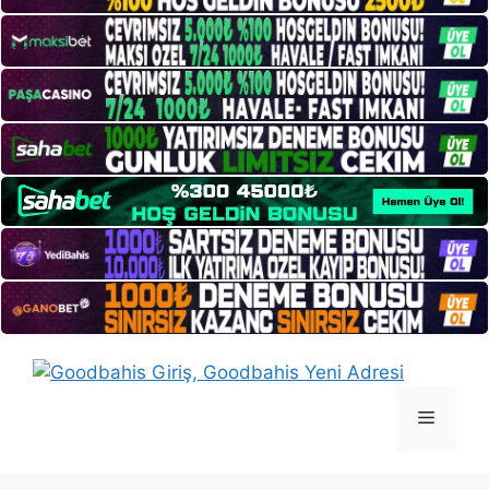
İçeriğe
atla
Menü