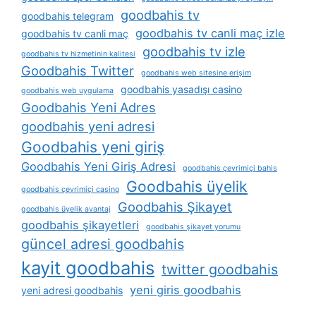
goodbahis tv
goodbahis telegram
goodbahis tv canli maç izle
goodbahis tv canli maç
goodbahis tv izle
goodbahis tv hizmetinin kalitesi
Goodbahis Twitter
goodbahis web sitesine erişim
goodbahis yasadışı casino
goodbahis web uygulama
Goodbahis Yeni Adres
goodbahis yeni adresi
Goodbahis yeni giriş
Goodbahis Yeni Giriş Adresi
goodbahis çevrimiçi bahis
Goodbahis üyelik
goodbahis çevrimiçi casino
Goodbahis Şikayet
goodbahis üyelik avantaj
goodbahis şikayetleri
goodbahis şikayet yorumu
güncel adresi goodbahis
kayit goodbahis
twitter goodbahis
yeni giris goodbahis
yeni adresi goodbahis