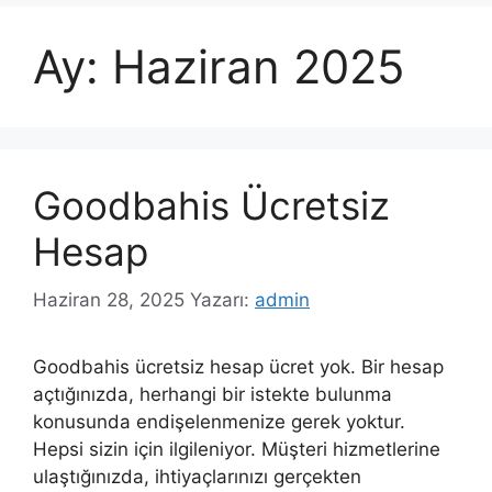
Ay:
Haziran 2025
Goodbahis Ücretsiz
Hesap
Haziran 28, 2025
Yazarı:
admin
Goodbahis ücretsiz hesap ücret yok. Bir hesap
açtığınızda, herhangi bir istekte bulunma
konusunda endişelenmenize gerek yoktur.
Hepsi sizin için ilgileniyor. Müşteri hizmetlerine
ulaştığınızda, ihtiyaçlarınızı gerçekten