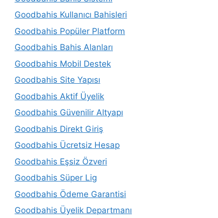
Goodbahis Kullanıcı Bahisleri
Goodbahis Popüler Platform
Goodbahis Bahis Alanları
Goodbahis Mobil Destek
Goodbahis Site Yapısı
Goodbahis Aktif Üyelik
Goodbahis Güvenilir Altyapı
Goodbahis Direkt Giriş
Goodbahis Ücretsiz Hesap
Goodbahis Eşsiz Özveri
Goodbahis Süper Lig
Goodbahis Ödeme Garantisi
Goodbahis Üyelik Departmanı