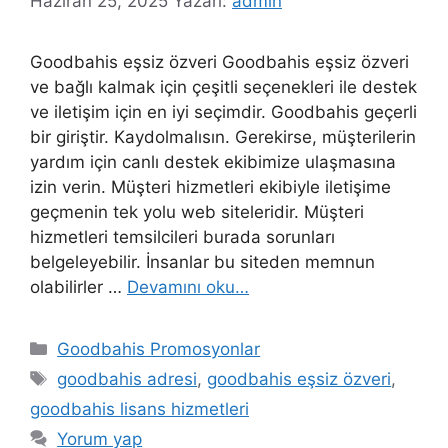
Haziran 25, 2025
Yazarı:
admin
Goodbahis eşsiz özveri Goodbahis eşsiz özveri
ve bağlı kalmak için çeşitli seçenekleri ile destek
ve iletişim için en iyi seçimdir. Goodbahis geçerli
bir giriştir. Kaydolmalısın. Gerekirse, müşterilerin
yardım için canlı destek ekibimize ulaşmasına
izin verin. Müşteri hizmetleri ekibiyle iletişime
geçmenin tek yolu web siteleridir. Müşteri
hizmetleri temsilcileri burada sorunları
belgeleyebilir. İnsanlar bu siteden memnun
olabilirler …
Devamını oku…
Kategoriler
Goodbahis Promosyonlar
Etiketler
goodbahis adresi
,
goodbahis eşsiz özveri
,
goodbahis lisans hizmetleri
Yorum yap