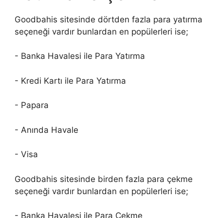
Goodbahis sitesinde dörtden fazla para yatırma
seçeneği vardır bunlardan en popülerleri ise;
- Banka Havalesi ile Para Yatırma
- Kredi Kartı ile Para Yatırma
- Papara
- Anında Havale
- Visa
Goodbahis sitesinde birden fazla para çekme
seçeneği vardır bunlardan en popülerleri ise;
- Banka Havalesi ile Para Çekme