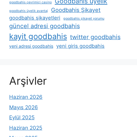
Goodbahis üyelik
goodbahis çevrimiçi casino
Goodbahis Şikayet
goodbahis üyelik avantaj
goodbahis şikayetleri
goodbahis şikayet yorumu
güncel adresi goodbahis
kayit goodbahis
twitter goodbahis
yeni giris goodbahis
yeni adresi goodbahis
Arşivler
Haziran 2026
Mayıs 2026
Eylül 2025
Haziran 2025