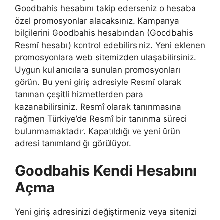
Goodbahis hesabını takip ederseniz o hesaba
özel promosyonlar alacaksınız. Kampanya
bilgilerini Goodbahis hesabından (Goodbahis
Resmî hesabı) kontrol edebilirsiniz. Yeni eklenen
promosyonlara web sitemizden ulaşabilirsiniz.
Uygun kullanıcılara sunulan promosyonları
görün. Bu yeni giriş adresiyle Resmî olarak
tanınan çeşitli hizmetlerden para
kazanabilirsiniz. Resmî olarak tanınmasına
rağmen Türkiye’de Resmî bir tanınma süreci
bulunmamaktadır. Kapatıldığı ve yeni ürün
adresi tanımlandığı görülüyor.
Goodbahis Kendi Hesabını
Açma
Yeni giriş adresinizi değiştirmeniz veya sitenizi