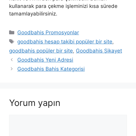
kullanarak para çekme işleminizi kısa sürede
tamamlayabilirsiniz.
Kategoriler
Goodbahis Promosyonlar
Etiketler
goodbahis hesap takibi popüler bir site
,
goodbahis popüler bir site
,
Goodbahis Şikayet
Goodbahis Yeni Adresi
Goodbahis Bahis Kategorisi
Yorum yapın
Yorum