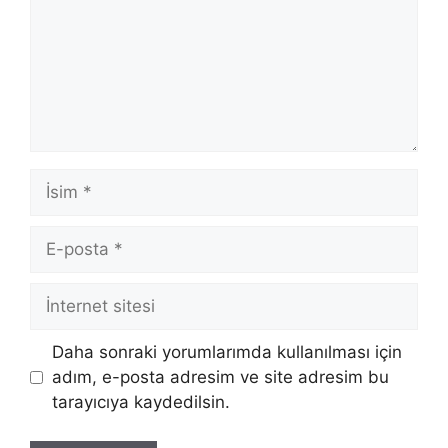
İsim
E-
posta
İnternet
sitesi
Daha sonraki yorumlarımda kullanılması için
adım, e-posta adresim ve site adresim bu
tarayıcıya kaydedilsin.