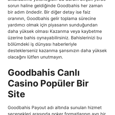
sorun haline geldiğinde Goodbahis her zaman
bir adım öndedir. Bir diğer detay ise faiz
oranının, Goodbahis gelir toplama sürecine
yardımcı olmak için piyasanın sunduğundan
daha yüksek olması Kazanma veya kaybetme
üzerine bahis oynayabilirsiniz. Bahislerinizi bu
bölümdeki iş dünyası haberleriyle
desteklerseniz kazanma şansınızın daha yüksek
olacağını lütfen unutmayın.
Goodbahis Canlı
Casino Popüler Bir
Site
Goodbahis Payout adı altında sunulan hizmet
seçenekleri arasında poker formatlarının ayrı bir