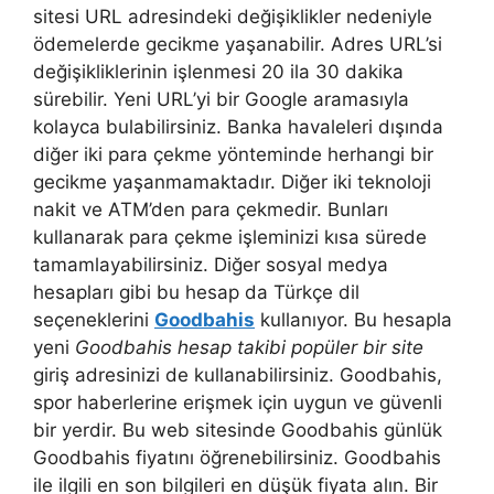
sitesi URL adresindeki değişiklikler nedeniyle
ödemelerde gecikme yaşanabilir. Adres URL’si
değişikliklerinin işlenmesi 20 ila 30 dakika
sürebilir. Yeni URL’yi bir Google aramasıyla
kolayca bulabilirsiniz. Banka havaleleri dışında
diğer iki para çekme yönteminde herhangi bir
gecikme yaşanmamaktadır. Diğer iki teknoloji
nakit ve ATM’den para çekmedir. Bunları
kullanarak para çekme işleminizi kısa sürede
tamamlayabilirsiniz. Diğer sosyal medya
hesapları gibi bu hesap da Türkçe dil
seçeneklerini
Goodbahis
kullanıyor. Bu hesapla
yeni
Goodbahis hesap takibi popüler bir site
giriş adresinizi de kullanabilirsiniz. Goodbahis,
spor haberlerine erişmek için uygun ve güvenli
bir yerdir. Bu web sitesinde Goodbahis günlük
Goodbahis fiyatını öğrenebilirsiniz. Goodbahis
ile ilgili en son bilgileri en düşük fiyata alın. Bir