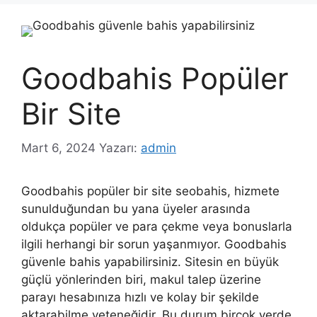
Goodbahis Popüler
Bir Site
Mart 6, 2024
Yazarı:
admin
Goodbahis popüler bir site seobahis, hizmete
sunulduğundan bu yana üyeler arasında
oldukça popüler ve para çekme veya bonuslarla
ilgili herhangi bir sorun yaşanmıyor. Goodbahis
güvenle bahis yapabilirsiniz. Sitesin en büyük
güçlü yönlerinden biri, makul talep üzerine
parayı hesabınıza hızlı ve kolay bir şekilde
aktarabilme yeteneğidir. Bu durum birçok yerde