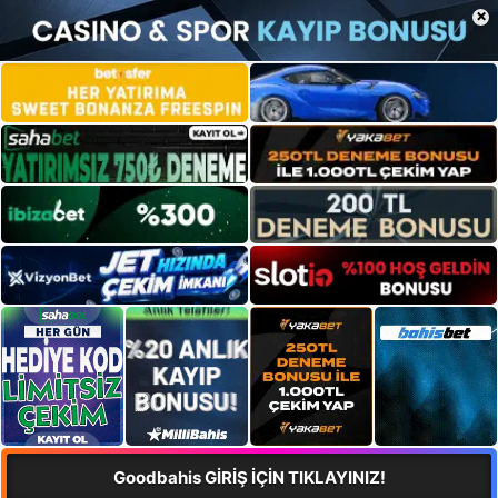
×
Goodbahis GİRİŞ İÇİN TIKLAYINIZ!