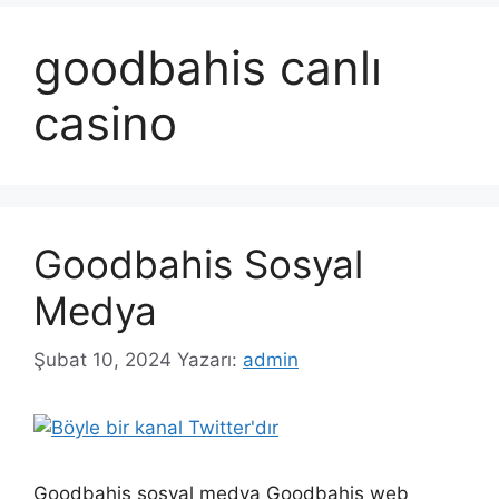
goodbahis canlı
casino
Goodbahis Sosyal
Medya
Şubat 10, 2024
Yazarı:
admin
Goodbahis sosyal medya Goodbahis web