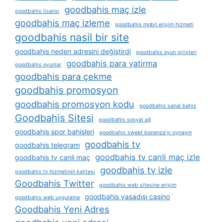
goodbahis maç izle
goodbahis lisansı
goodbahis maç izleme
goodbahis mobil erişim hizmeti
goodbahis nasil bir site
goodbahis neden adresini değiştirdi
goodbahis oyun girişleri
goodbahis para yatirma
goodbahis oyunlar
goodbahis para çekme
goodbahis promosyon
goodbahis promosyon kodu
goodbahis sanal bahis
Goodbahis Sitesi
goodbahis sosyal ağ
goodbahis spor bahisleri
goodbahis sweet bonanza'yı oynayın
goodbahis tv
goodbahis telegram
goodbahis tv canli maç izle
goodbahis tv canli maç
goodbahis tv izle
goodbahis tv hizmetinin kalitesi
Goodbahis Twitter
goodbahis web sitesine erişim
goodbahis yasadışı casino
goodbahis web uygulama
Goodbahis Yeni Adres