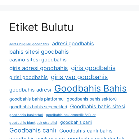
Etiket Bulutu
adresi goodbahis
adres bilgileri goodbahis
bahis sitesi goodbahis
casino sitesi goodbahis
giris goodbahis
giris adresi goodbahis
giris yap goodbahis
girisi goodbahis
Goodbahis Bahis
goodbahis adresi
goodbahis bahis platformu
goodbahis bahis sektörü
Goodbahis bahis sitesi
goodbahis bahis seçenekleri
goodbahis basketbol
goodbahis beklenmedik ödüller
goodbahis canli
goodbahis blackjack stratejisi
Goodbahis canlı
Goodbahis canlı bahis
goodbahis canlı casino
goodbahis canlı destek