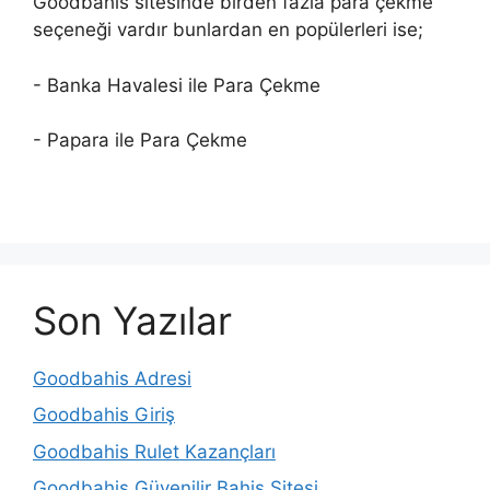
Goodbahis sitesinde birden fazla para çekme
seçeneği vardır bunlardan en popülerleri ise;
- Banka Havalesi ile Para Çekme
- Papara ile Para Çekme
Son Yazılar
Goodbahis Adresi
Goodbahis Giriş
Goodbahis Rulet Kazançları
Goodbahis Güvenilir Bahis Sitesi