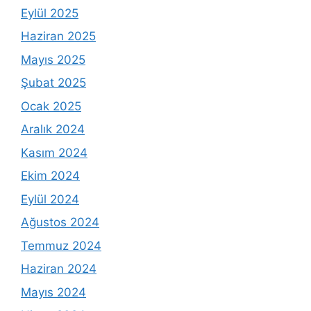
Eylül 2025
Haziran 2025
Mayıs 2025
Şubat 2025
Ocak 2025
Aralık 2024
Kasım 2024
Ekim 2024
Eylül 2024
Ağustos 2024
Temmuz 2024
Haziran 2024
Mayıs 2024