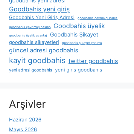
goodbahis yeni adresi
Goodbahis yeni giriş
Goodbahis Yeni Giriş Adresi
goodbahis çevrimiçi bahis
Goodbahis üyelik
goodbahis çevrimiçi casino
Goodbahis Şikayet
goodbahis üyelik avantaj
goodbahis şikayetleri
goodbahis şikayet yorumu
güncel adresi goodbahis
kayit goodbahis
twitter goodbahis
yeni giris goodbahis
yeni adresi goodbahis
Arşivler
Haziran 2026
Mayıs 2026