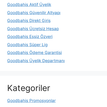
Goodbahis Aktif Üyelik
Goodbahis Güvenilir Altyapı
Goodbahis Direkt Giriş
Goodbahis Ücretsiz Hesap
Goodbahis Eşsiz Özveri
Goodbahis Süper Lig
Goodbahis Ödeme Garantisi
Goodbahis Üyelik Departmanı
Kategoriler
Goodbahis Promosyonlar