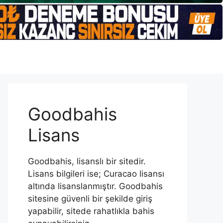
Goodbahis
Lisans
Goodbahis, lisanslı bir sitedir.
Lisans bilgileri ise; Curacao lisansı
altında lisanslanmıştır. Goodbahis
sitesine güvenli bir şekilde giriş
yapabilir, sitede rahatlıkla bahis