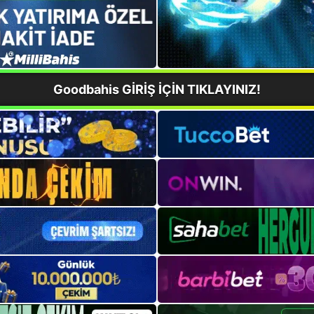
Goodbahis GİRİŞ İÇİN TIKLAYINIZ!