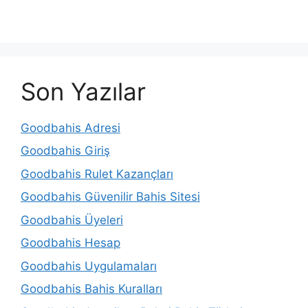
Son Yazılar
Goodbahis Adresi
Goodbahis Giriş
Goodbahis Rulet Kazançları
Goodbahis Güvenilir Bahis Sitesi
Goodbahis Üyeleri
Goodbahis Hesap
Goodbahis Uygulamaları
Goodbahis Bahis Kuralları