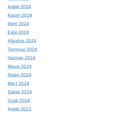
Aralık 2024
Kasım 2024
Ekim 2024
Eylül 2024
Ağustos 2024
Temmuz 2024
Haziran 2024
Mayıs 2024
Nisan 2024
Mart 2024
Şubat 2024
Ocak 2024
Aralık 2023