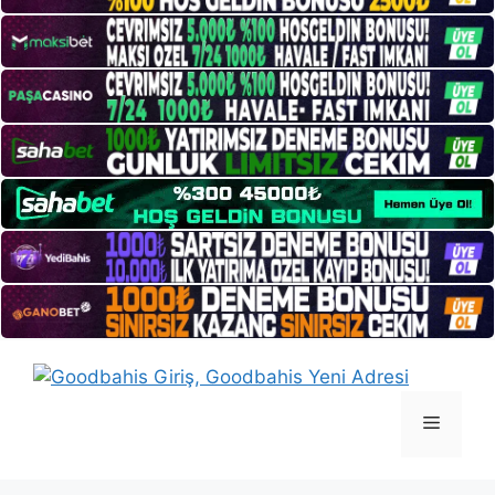
İçeriğe
atla
Menü