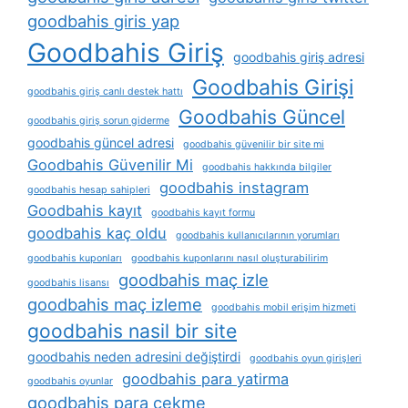
goodbahis giris yap
Goodbahis Giriş
goodbahis giriş adresi
Goodbahis Girişi
goodbahis giriş canlı destek hattı
Goodbahis Güncel
goodbahis giriş sorun giderme
goodbahis güncel adresi
goodbahis güvenilir bir site mi
Goodbahis Güvenilir Mi
goodbahis hakkında bilgiler
goodbahis instagram
goodbahis hesap sahipleri
Goodbahis kayıt
goodbahis kayıt formu
goodbahis kaç oldu
goodbahis kullanıcılarının yorumları
goodbahis kuponları
goodbahis kuponlarını nasıl oluşturabilirim
goodbahis maç izle
goodbahis lisansı
goodbahis maç izleme
goodbahis mobil erişim hizmeti
goodbahis nasil bir site
goodbahis neden adresini değiştirdi
goodbahis oyun girişleri
goodbahis para yatirma
goodbahis oyunlar
goodbahis para çekme