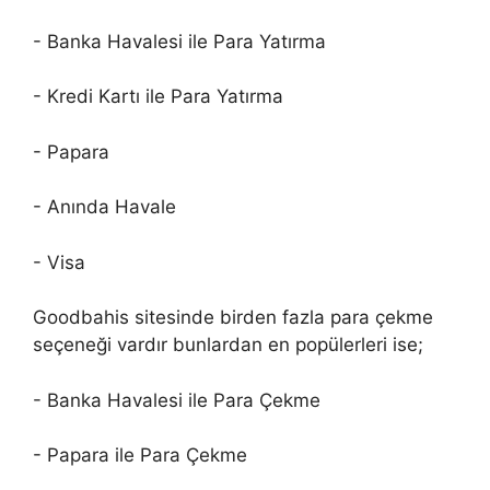
- Banka Havalesi ile Para Yatırma
- Kredi Kartı ile Para Yatırma
- Papara
- Anında Havale
- Visa
Goodbahis sitesinde birden fazla para çekme
seçeneği vardır bunlardan en popülerleri ise;
- Banka Havalesi ile Para Çekme
- Papara ile Para Çekme