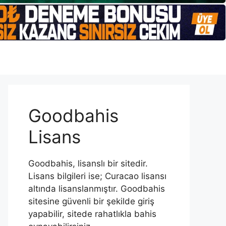
Goodbahis
Lisans
Goodbahis, lisanslı bir sitedir.
Lisans bilgileri ise; Curacao lisansı
altında lisanslanmıştır. Goodbahis
sitesine güvenli bir şekilde giriş
yapabilir, sitede rahatlıkla bahis