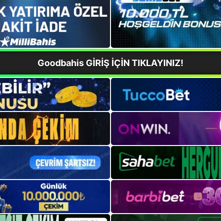
Goodbahis GİRİŞ İÇİN TIKLAYINIZ!