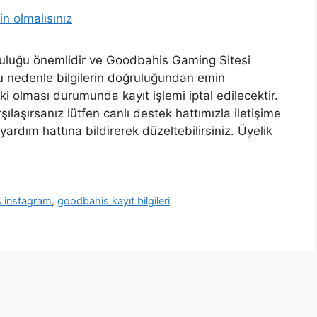
oğruluğu önemlidir ve Goodbahis Gaming Sitesi
Bu nedenle bilgilerin doğruluğundan emin
şki olması durumunda kayıt işlemi iptal edilecektir.
laşırsanız lütfen canlı destek hattımızla iletişime
 yardım hattına bildirerek düzeltebilirsiniz. Üyelik
 instagram
,
goodbahis kayıt bilgileri