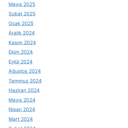
Mayıs 2025
Şubat 2025
Ocak 2025
Aralık 2024
Kasım 2024
Ekim 2024
Eylül 2024
Ağustos 2024
Temmuz 2024
Haziran 2024
Mayıs 2024
Nisan 2024
Mart 2024