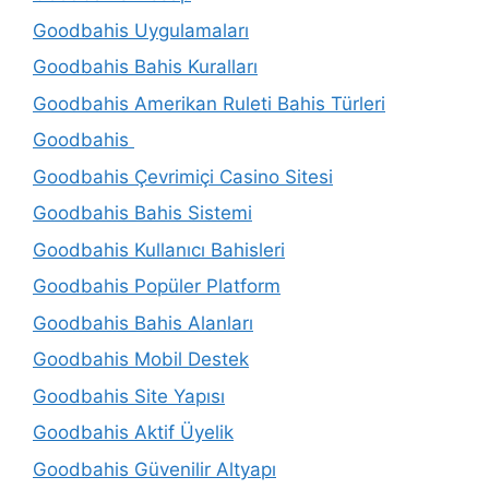
Goodbahis Uygulamaları
Goodbahis Bahis Kuralları
Goodbahis Amerikan Ruleti Bahis Türleri
Goodbahis
Goodbahis Çevrimiçi Casino Sitesi
Goodbahis Bahis Sistemi
Goodbahis Kullanıcı Bahisleri
Goodbahis Popüler Platform
Goodbahis Bahis Alanları
Goodbahis Mobil Destek
Goodbahis Site Yapısı
Goodbahis Aktif Üyelik
Goodbahis Güvenilir Altyapı