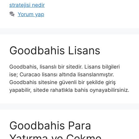
stratejisi nedir
Yorum yap
Goodbahis Lisans
Goodbahis, lisanslı bir sitedir. Lisans bilgileri
ise; Curacao lisansı altında lisanslanmıştır.
Goodbahis sitesine güvenli bir şekilde giriş
yapabilir, sitede rahatlıkla bahis oynayabilirsiniz.
Goodbahis Para
Yatırma ve Çekme