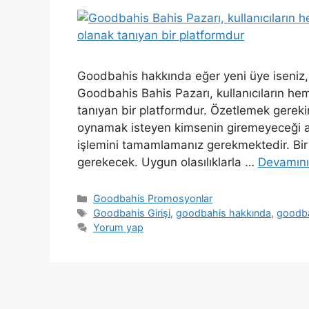
Goodbahis hakkında eğer yeni üye iseniz,
Goodbahis Bahis Pazarı, kullanıcıların he
tanıyan bir platformdur. Özetlemek gerek
oynamak isteyen kimsenin giremeyeceği anl
işlemini tamamlamanız gerekmektedir. Bir
gerekecek. Uygun olasılıklarla …
Devamın
Kategoriler
Goodbahis Promosyonlar
Etiketler
Goodbahis Girişi
,
goodbahis hakkında
,
goodba
Yorum yap