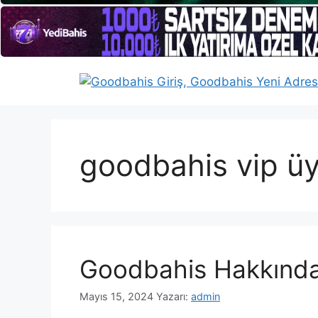
İçeriğe
atla
goodbahis vip üy
Goodbahis Hakkınd
Mayıs 15, 2024
Yazarı:
admin