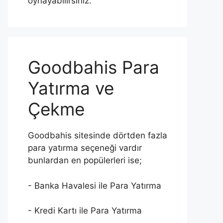
oynayabilirsiniz.
Goodbahis Para
Yatırma ve
Çekme
Goodbahis sitesinde dörtden fazla
para yatırma seçeneği vardır
bunlardan en popülerleri ise;
- Banka Havalesi ile Para Yatırma
- Kredi Kartı ile Para Yatırma