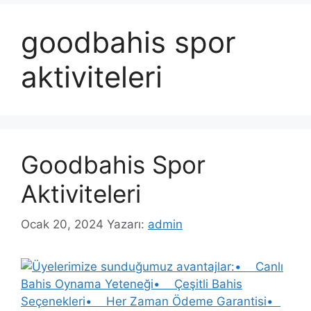
goodbahis spor
aktiviteleri
Goodbahis Spor
Aktiviteleri
Ocak 20, 2024
Yazarı:
admin