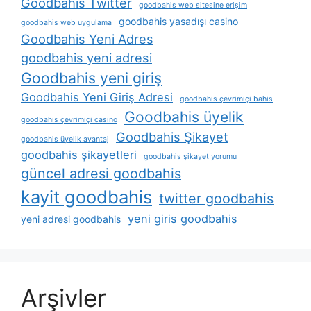
Goodbahis Twitter
goodbahis web sitesine erişim
goodbahis yasadışı casino
goodbahis web uygulama
Goodbahis Yeni Adres
goodbahis yeni adresi
Goodbahis yeni giriş
Goodbahis Yeni Giriş Adresi
goodbahis çevrimiçi bahis
Goodbahis üyelik
goodbahis çevrimiçi casino
Goodbahis Şikayet
goodbahis üyelik avantaj
goodbahis şikayetleri
goodbahis şikayet yorumu
güncel adresi goodbahis
kayit goodbahis
twitter goodbahis
yeni giris goodbahis
yeni adresi goodbahis
Arşivler