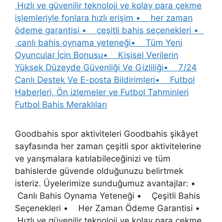
Goodbahis spor aktiviteleri Goodbahis şikâyet
sayfasında her zaman çeşitli spor aktivitelerine
ve yarışmalara katılabileceğinizi ve tüm
bahislerde güvende olduğunuzu belirtmek
isteriz. Üyelerimize sunduğumuz avantajlar: •
Canlı Bahis Oynama Yeteneği • Çeşitli Bahis
Seçenekleri • Her Zaman Ödeme Garantisi •
Hızlı ve güvenilir teknoloji ve kolay para çekme