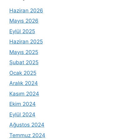
Haziran 2026
Mayıs 2026
Eylül 2025
Haziran 2025
Mayıs 2025
Şubat 2025
Ocak 2025
Aralık 2024
Kasım 2024
Ekim 2024
Eylül 2024
Ağustos 2024
Temmuz 2024