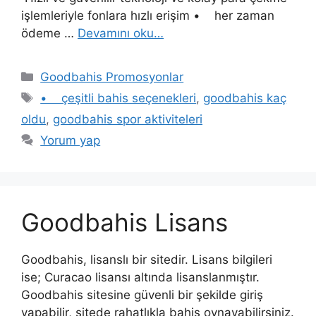
işlemleriyle fonlara hızlı erişim • her zaman
ödeme …
Devamını oku…
Kategoriler
Goodbahis Promosyonlar
Etiketler
• çeşitli bahis seçenekleri
,
goodbahis kaç
oldu
,
goodbahis spor aktiviteleri
Yorum yap
Goodbahis Lisans
Goodbahis, lisanslı bir sitedir. Lisans bilgileri
ise; Curacao lisansı altında lisanslanmıştır.
Goodbahis sitesine güvenli bir şekilde giriş
yapabilir, sitede rahatlıkla bahis oynayabilirsiniz.