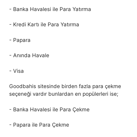
- Banka Havalesi ile Para Yatırma
- Kredi Kartı ile Para Yatırma
- Papara
- Anında Havale
- Visa
Goodbahis sitesinde birden fazla para çekme
seçeneği vardır bunlardan en popülerleri ise;
- Banka Havalesi ile Para Çekme
- Papara ile Para Çekme