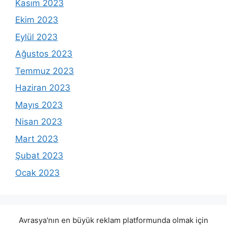
Kasım 2023
Ekim 2023
Eylül 2023
Ağustos 2023
Temmuz 2023
Haziran 2023
Mayıs 2023
Nisan 2023
Mart 2023
Şubat 2023
Ocak 2023
Avrasya'nın en büyük reklam platformunda olmak için