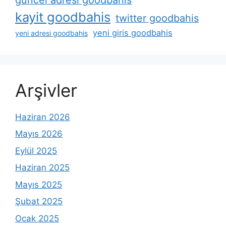
kayit goodbahis
twitter goodbahis
yeni giris goodbahis
yeni adresi goodbahis
Arşivler
Haziran 2026
Mayıs 2026
Eylül 2025
Haziran 2025
Mayıs 2025
Şubat 2025
Ocak 2025