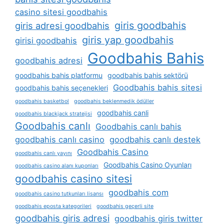
casino sitesi goodbahis
giris goodbahis
giris adresi goodbahis
giris yap goodbahis
girisi goodbahis
Goodbahis Bahis
goodbahis adresi
goodbahis bahis platformu
goodbahis bahis sektörü
Goodbahis bahis sitesi
goodbahis bahis seçenekleri
goodbahis basketbol
goodbahis beklenmedik ödüller
goodbahis canli
goodbahis blackjack stratejisi
Goodbahis canlı
Goodbahis canlı bahis
goodbahis canlı casino
goodbahis canlı destek
Goodbahis Casino
goodbahis canlı yayını
Goodbahis Casino Oyunları
goodbahis casino alanı kuponları
goodbahis casino sitesi
goodbahis com
goodbahis casino tutkunları lisansı
goodbahis eposta kategorileri
goodbahis geçerli site
goodbahis giris adresi
goodbahis giris twitter