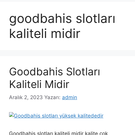
goodbahis slotları
kaliteli midir
Goodbahis Slotları
Kaliteli Midir
Aralık 2, 2023
Yazarı:
admin
Goodbahis slotları kaliteli midir kalite çok