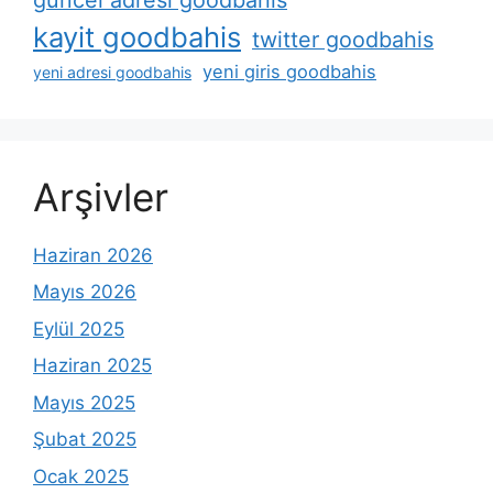
kayit goodbahis
twitter goodbahis
yeni giris goodbahis
yeni adresi goodbahis
Arşivler
Haziran 2026
Mayıs 2026
Eylül 2025
Haziran 2025
Mayıs 2025
Şubat 2025
Ocak 2025