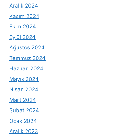
Aralık 2024
Kasım 2024
Ekim 2024
Eylül 2024
Ağustos 2024
Temmuz 2024
Haziran 2024
Mayıs 2024
Nisan 2024
Mart 2024
Şubat 2024
Ocak 2024
Aralık 2023