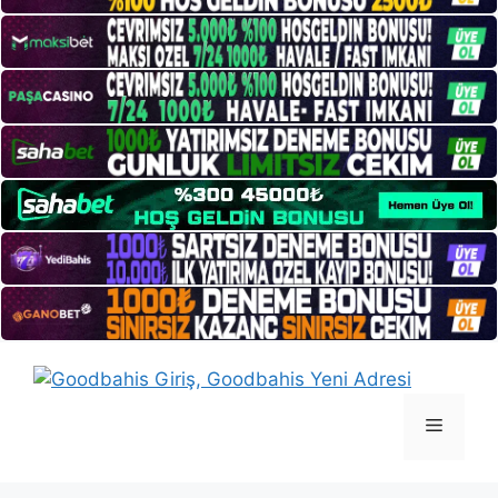
İçeriğe
atla
Menü