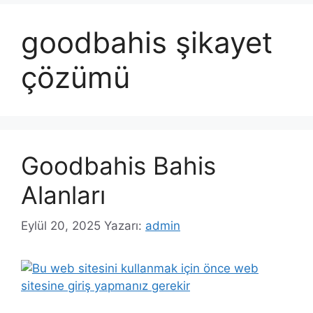
goodbahis şikayet
çözümü
Goodbahis Bahis
Alanları
Eylül 20, 2025
Yazarı:
admin