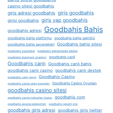
casino sitesi goodbahis
giris goodbahis
giris adresi goodbahis
giris yap goodbahis
girisi goodbahis
Goodbahis Bahis
goodbahis adresi
goodbahis bahis platformu
goodbahis bahis sektörü
Goodbahis bahis sitesi
goodbahis bahis seçenekleri
goodbahis basketbol
goodbahis beklenmedik ödüller
goodbahis canli
goodbahis blackjack stratejisi
Goodbahis canlı
Goodbahis canlı bahis
goodbahis canlı casino
goodbahis canlı destek
Goodbahis Casino
goodbahis canlı yayını
Goodbahis Casino Oyunları
goodbahis casino alanı kuponları
goodbahis casino sitesi
goodbahis com
goodbahis casino tutkunları lisansı
goodbahis eposta kategorileri
goodbahis geçerli site
goodbahis giris adresi
goodbahis giris twitter