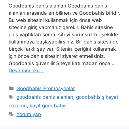
Goodbahis bahis alanları Goodbahis bahis
alanları arasında en bilinen ve Goodbahis biridir.
Bu web sitesini kullanmak için önce web
sitesine giriş yapmanız gerekir. Bahis sitesine
giriş yaptıktan sonra, siteyi sorunsuz bir şekilde
kullanmaya başlayabilirsiniz. Bir bahis sitesinde
birçok farklı şey var. Sitenin içeriğini kullanmak
için önce bahis sitesini ziyaret etmelisiniz.
Goodbahis güvenilir Siteye katılmadan önce …
Devamını oku…
Kategoriler
Goodbahis Promosyonlar
Etiketler
goodbahis bahis alanları
,
goodbahis şikayet
çözümü
,
kayit goodbahis
Yorum yap