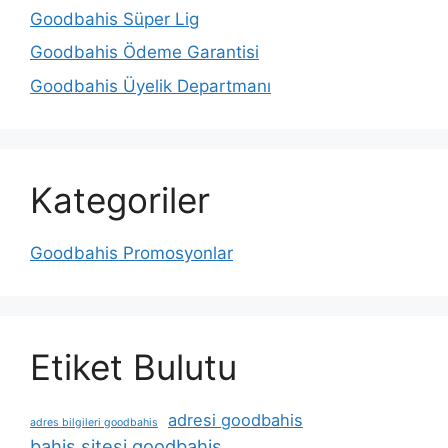
Goodbahis Süper Lig
Goodbahis Ödeme Garantisi
Goodbahis Üyelik Departmanı
Kategoriler
Goodbahis Promosyonlar
Etiket Bulutu
adresi goodbahis
adres bilgileri goodbahis
bahis sitesi goodbahis