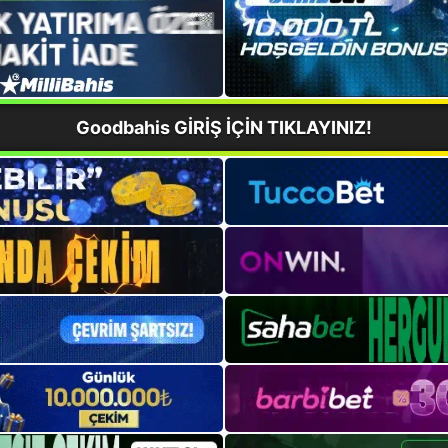
Goodbahis GİRİŞ İÇİN TIKLAYINIZ!