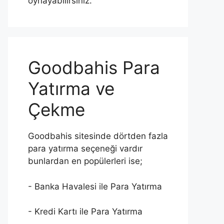
oynayabilirsiniz.
Goodbahis Para
Yatırma ve
Çekme
Goodbahis sitesinde dörtden fazla
para yatırma seçeneği vardır
bunlardan en popülerleri ise;
- Banka Havalesi ile Para Yatırma
- Kredi Kartı ile Para Yatırma