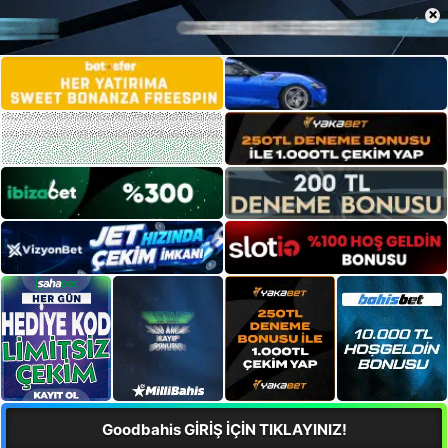
×
Goodbahis GİRİŞ İÇİN TIKLAYINIZ!