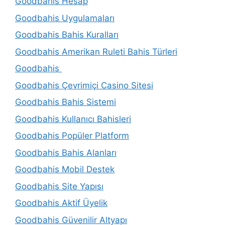
Goodbahis Hesap
Goodbahis Uygulamaları
Goodbahis Bahis Kuralları
Goodbahis Amerikan Ruleti Bahis Türleri
Goodbahis
Goodbahis Çevrimiçi Casino Sitesi
Goodbahis Bahis Sistemi
Goodbahis Kullanıcı Bahisleri
Goodbahis Popüler Platform
Goodbahis Bahis Alanları
Goodbahis Mobil Destek
Goodbahis Site Yapısı
Goodbahis Aktif Üyelik
Goodbahis Güvenilir Altyapı