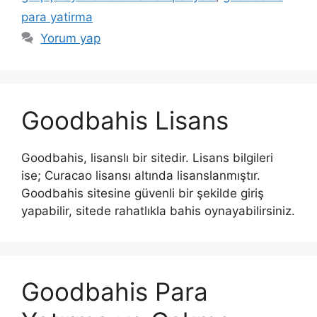
para yatirma
Yorum yap
Goodbahis Lisans
Goodbahis, lisanslı bir sitedir. Lisans bilgileri
ise; Curacao lisansı altında lisanslanmıştır.
Goodbahis sitesine güvenli bir şekilde giriş
yapabilir, sitede rahatlıkla bahis oynayabilirsiniz.
Goodbahis Para