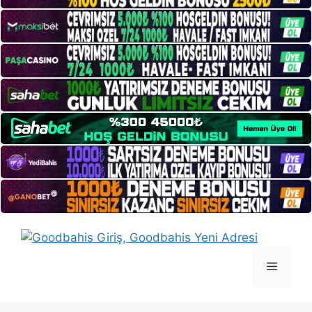
İçeriğe
atla
Menü