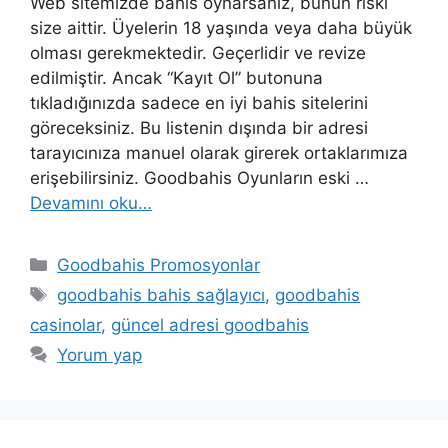
Web sitemizde bahis oynarsanız, bunun riski
size aittir. Üyelerin 18 yaşında veya daha büyük
olması gerekmektedir. Geçerlidir ve revize
edilmiştir. Ancak “Kayıt Ol” butonuna
tıkladığınızda sadece en iyi bahis sitelerini
göreceksiniz. Bu listenin dışında bir adresi
tarayıcınıza manuel olarak girerek ortaklarımıza
erişebilirsiniz. Goodbahis Oyunların eski …
Devamını oku…
Kategoriler
Goodbahis Promosyonlar
Etiketler
goodbahis bahis sağlayıcı
,
goodbahis
casinolar
,
güncel adresi goodbahis
Yorum yap