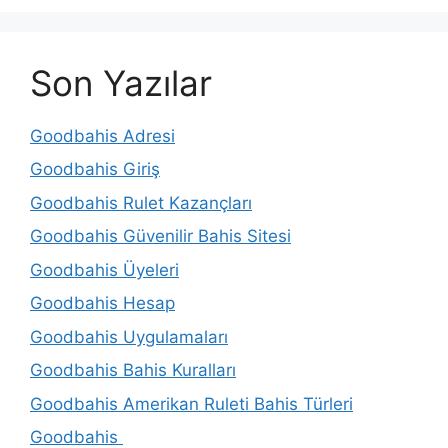
Son Yazılar
Goodbahis Adresi
Goodbahis Giriş
Goodbahis Rulet Kazançları
Goodbahis Güvenilir Bahis Sitesi
Goodbahis Üyeleri
Goodbahis Hesap
Goodbahis Uygulamaları
Goodbahis Bahis Kuralları
Goodbahis Amerikan Ruleti Bahis Türleri
Goodbahis