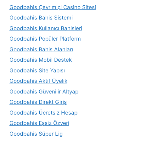
Goodbahis Çevrimiçi Casino Sitesi
Goodbahis Bahis Sistemi
Goodbahis Kullanıcı Bahisleri
Goodbahis Popüler Platform
Goodbahis Bahis Alanları
Goodbahis Mobil Destek
Goodbahis Site Yapısı
Goodbahis Aktif Üyelik
Goodbahis Güvenilir Altyapı
Goodbahis Direkt Giriş
Goodbahis Ücretsiz Hesap
Goodbahis Eşsiz Özveri
Goodbahis Süper Lig