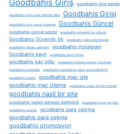
Goodbahis Giriş
goodbahis giriş adresi
Goodbahis Girişi
goodbahis giriş canlı destek hattı
Goodbahis Güncel
goodbahis giriş sorun giderme
goodbahis güncel adresi
goodbahis güvenilir bir site mi
Goodbahis Güvenilir Mi
goodbahis hakkında bilgiler
goodbahis instagram
goodbahis hesap sahipleri
Goodbahis kayıt
goodbahis kayıt formu
goodbahis kaç oldu
goodbahis kullanıcılarının yorumları
goodbahis kuponları
goodbahis kuponlarını nasıl oluşturabilirim
goodbahis maç izle
goodbahis lisansı
goodbahis maç izleme
goodbahis mobil erişim hizmeti
goodbahis nasil bir site
goodbahis neden adresini değiştirdi
goodbahis oyun girişleri
goodbahis para yatirma
goodbahis oyunlar
goodbahis para çekme
goodbahis promosyon
goodbahis promosyon kodu