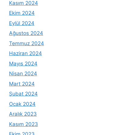
Kasım 2024
Ekim 2024
Eylül 2024
Ağustos 2024
Temmuz 2024
Haziran 2024
Mayıs 2024
Nisan 2024
Mart 2024
Şubat 2024
Ocak 2024
Aralık 2023
Kasım 2023
Ekim 2023