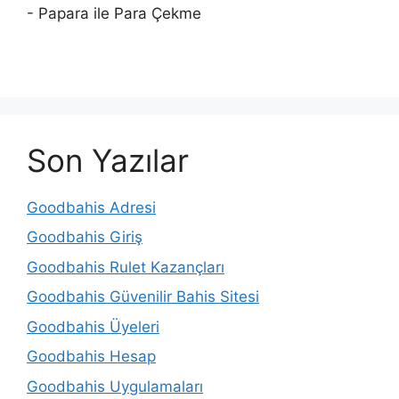
- Papara ile Para Çekme
Son Yazılar
Goodbahis Adresi
Goodbahis Giriş
Goodbahis Rulet Kazançları
Goodbahis Güvenilir Bahis Sitesi
Goodbahis Üyeleri
Goodbahis Hesap
Goodbahis Uygulamaları