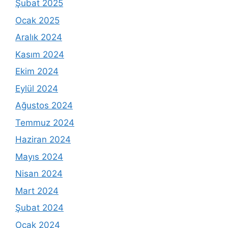
Şubat 2025
Ocak 2025
Aralık 2024
Kasım 2024
Ekim 2024
Eylül 2024
Ağustos 2024
Temmuz 2024
Haziran 2024
Mayıs 2024
Nisan 2024
Mart 2024
Şubat 2024
Ocak 2024