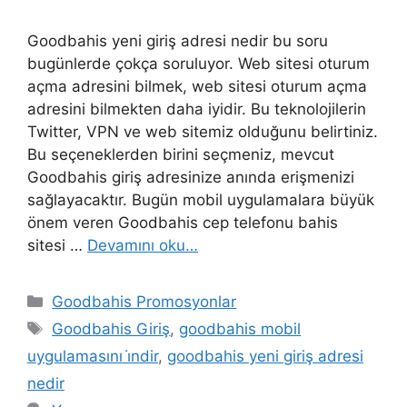
Goodbahis yeni giriş adresi nedir bu soru
bugünlerde çokça soruluyor. Web sitesi oturum
açma adresini bilmek, web sitesi oturum açma
adresini bilmekten daha iyidir. Bu teknolojilerin
Twitter, VPN ve web sitemiz olduğunu belirtiniz.
Bu seçeneklerden birini seçmeniz, mevcut
Goodbahis giriş adresinize anında erişmenizi
sağlayacaktır. Bugün mobil uygulamalara büyük
önem veren Goodbahis cep telefonu bahis
sitesi …
Devamını oku…
Kategoriler
Goodbahis Promosyonlar
Etiketler
Goodbahis Giriş
,
goodbahis mobil
uygulamasını i̇ndir
,
goodbahis yeni giriş adresi
nedir