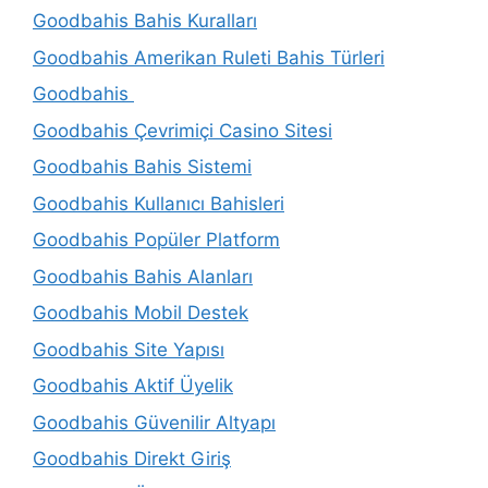
Goodbahis Bahis Kuralları
Goodbahis Amerikan Ruleti Bahis Türleri
Goodbahis
Goodbahis Çevrimiçi Casino Sitesi
Goodbahis Bahis Sistemi
Goodbahis Kullanıcı Bahisleri
Goodbahis Popüler Platform
Goodbahis Bahis Alanları
Goodbahis Mobil Destek
Goodbahis Site Yapısı
Goodbahis Aktif Üyelik
Goodbahis Güvenilir Altyapı
Goodbahis Direkt Giriş