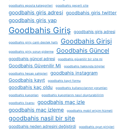
goodbahis eposta kategorileri
goodbahis geçerli site
goodbahis giris adresi
goodbahis giris twitter
goodbahis giris yap
Goodbahis Giriş
goodbahis giriş adresi
Goodbahis Girişi
goodbahis giriş canlı destek hattı
Goodbahis Güncel
goodbahis giriş sorun giderme
goodbahis güncel adresi
goodbahis güvenilir bir site mi
Goodbahis Güvenilir Mi
goodbahis hakkında bilgiler
goodbahis instagram
goodbahis hesap sahipleri
Goodbahis kayıt
goodbahis kayıt formu
goodbahis kaç oldu
goodbahis kullanıcılarının yorumları
goodbahis kuponları
goodbahis kuponlarını nasıl oluşturabilirim
goodbahis maç izle
goodbahis lisansı
goodbahis maç izleme
goodbahis mobil erişim hizmeti
goodbahis nasil bir site
goodbahis neden adresini değiştirdi
goodbahis oyun girişleri