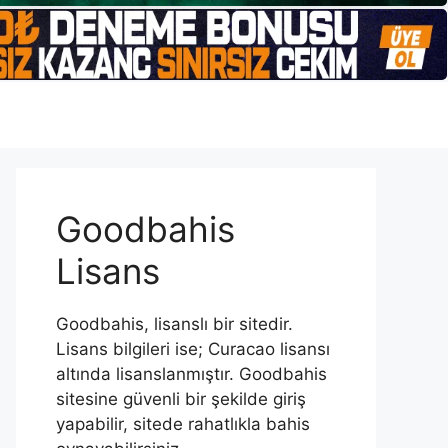
Goodbahis
Lisans
Goodbahis, lisanslı bir sitedir.
Lisans bilgileri ise; Curacao lisansı
altında lisanslanmıştır. Goodbahis
sitesine güvenli bir şekilde giriş
yapabilir, sitede rahatlıkla bahis