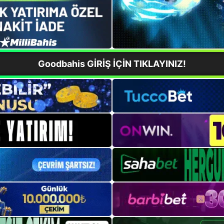
Goodbahis GİRİŞ İÇİN TIKLAYINIZ!