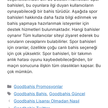
bahisleri, bu oyunlara ilgi duyan kullanıcıların
oynayabileceği bir bahis türüdür. Aşağıda spor
bahisleri hakkında daha fazla bilgi edinmek ve
bahis yapmaya hazırlanmak isteyenler için
destek hizmetleri bulunmaktadır. Hangi bahisler
oynanır Tüm kullanıcılar siteyi ziyaret ederek bu
soruların cevaplarını bulabilirler. Spor bahisleri
için oranlar, özellikle çoğu canlı bahis seçeneği
için çok yüksektir. Spor bahisleri, bir takımın
anlık hatası oyunu kaybedebileceğinden, bir
maçın sonucuna ilişkin tüm olasılıkları kapsar. Bu
çok mümkün.
Kategoriler
Goodbahis Promosyonlar
Etiketler
Goodbahis Bahis
,
Goodbahis Güncel
Goodbahis Lisansı Olmadan Nasıl