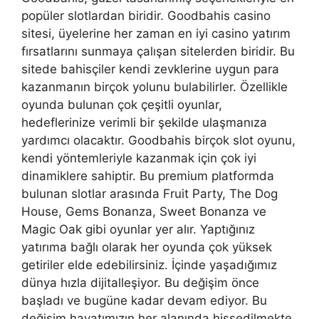
popüler slotlardan biridir. Goodbahis casino
sitesi, üyelerine her zaman en iyi casino yatırım
fırsatlarını sunmaya çalışan sitelerden biridir. Bu
sitede bahisçiler kendi zevklerine uygun para
kazanmanın birçok yolunu bulabilirler. Özellikle
oyunda bulunan çok çeşitli oyunlar,
hedeflerinize verimli bir şekilde ulaşmanıza
yardımcı olacaktır. Goodbahis birçok slot oyunu,
kendi yöntemleriyle kazanmak için çok iyi
dinamiklere sahiptir. Bu premium platformda
bulunan slotlar arasında Fruit Party, The Dog
House, Gems Bonanza, Sweet Bonanza ve
Magic Oak gibi oyunlar yer alır. Yaptığınız
yatırıma bağlı olarak her oyunda çok yüksek
getiriler elde edebilirsiniz. İçinde yaşadığımız
dünya hızla dijitalleşiyor. Bu değişim önce
başladı ve bugüne kadar devam ediyor. Bu
değişim hayatımızın her alanında hissedilmekte