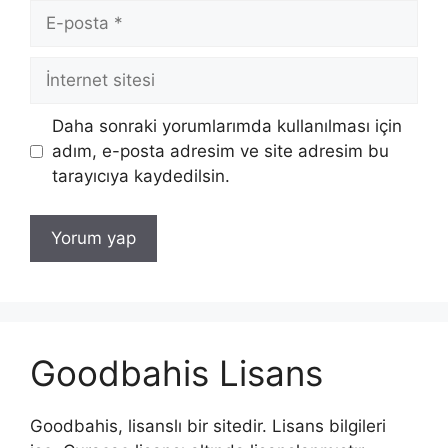
E-
posta
İnternet
sitesi
Daha sonraki yorumlarımda kullanılması için
adım, e-posta adresim ve site adresim bu
tarayıcıya kaydedilsin.
Goodbahis Lisans
Goodbahis, lisanslı bir sitedir. Lisans bilgileri