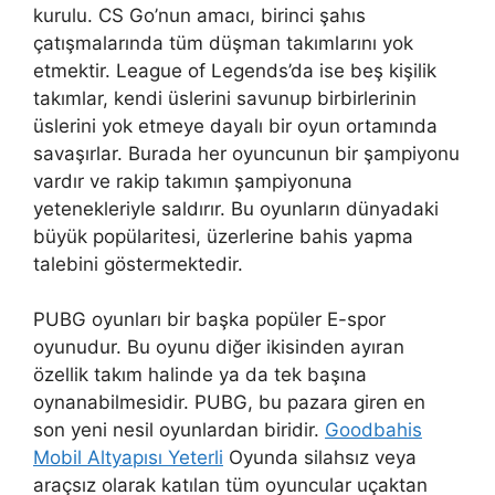
kurulu. CS Go’nun amacı, birinci şahıs
çatışmalarında tüm düşman takımlarını yok
etmektir. League of Legends’da ise beş kişilik
takımlar, kendi üslerini savunup birbirlerinin
üslerini yok etmeye dayalı bir oyun ortamında
savaşırlar. Burada her oyuncunun bir şampiyonu
vardır ve rakip takımın şampiyonuna
yetenekleriyle saldırır. Bu oyunların dünyadaki
büyük popülaritesi, üzerlerine bahis yapma
talebini göstermektedir.
PUBG oyunları bir başka popüler E-spor
oyunudur. Bu oyunu diğer ikisinden ayıran
özellik takım halinde ya da tek başına
oynanabilmesidir. PUBG, bu pazara giren en
son yeni nesil oyunlardan biridir.
Goodbahis
Mobil Altyapısı Yeterli
Oyunda silahsız veya
araçsız olarak katılan tüm oyuncular uçaktan