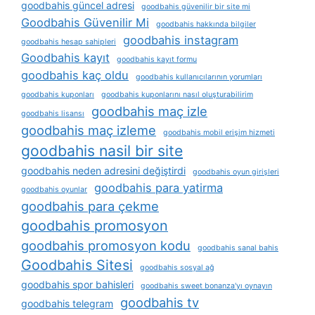
goodbahis güncel adresi
goodbahis güvenilir bir site mi
Goodbahis Güvenilir Mi
goodbahis hakkında bilgiler
goodbahis instagram
goodbahis hesap sahipleri
Goodbahis kayıt
goodbahis kayıt formu
goodbahis kaç oldu
goodbahis kullanıcılarının yorumları
goodbahis kuponları
goodbahis kuponlarını nasıl oluşturabilirim
goodbahis maç izle
goodbahis lisansı
goodbahis maç izleme
goodbahis mobil erişim hizmeti
goodbahis nasil bir site
goodbahis neden adresini değiştirdi
goodbahis oyun girişleri
goodbahis para yatirma
goodbahis oyunlar
goodbahis para çekme
goodbahis promosyon
goodbahis promosyon kodu
goodbahis sanal bahis
Goodbahis Sitesi
goodbahis sosyal ağ
goodbahis spor bahisleri
goodbahis sweet bonanza'yı oynayın
goodbahis tv
goodbahis telegram