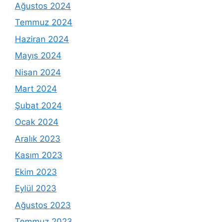
Ağustos 2024
Temmuz 2024
Haziran 2024
Mayıs 2024
Nisan 2024
Mart 2024
Şubat 2024
Ocak 2024
Aralık 2023
Kasım 2023
Ekim 2023
Eylül 2023
Ağustos 2023
Temmuz 2023