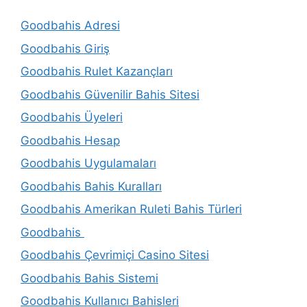
Goodbahis Adresi
Goodbahis Giriş
Goodbahis Rulet Kazançları
Goodbahis Güvenilir Bahis Sitesi
Goodbahis Üyeleri
Goodbahis Hesap
Goodbahis Uygulamaları
Goodbahis Bahis Kuralları
Goodbahis Amerikan Ruleti Bahis Türleri
Goodbahis
Goodbahis Çevrimiçi Casino Sitesi
Goodbahis Bahis Sistemi
Goodbahis Kullanıcı Bahisleri