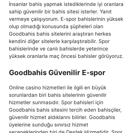
İnsanlar bahis yapmak istediklerinde iyi oranlara
sahip güvenilir bir bahis sitesi isterler. Yanıt
vermeye çalışıyorum. E-spor bahislerinin yüksek
olup olmadığı konusunda şüpheleri olan
Goodbahis bahis sitelerini araştıran herkes
kendini diğer sitelerle karşılaştırabilir. Spor
bahislerinde ve canlı bahislerde yeterince
yüksek oranlarla maç öncesi bahisler görüyoruz.
Goodbahis Güvenilir E-spor
Online casino hizmetleri ile ilgili en büyük
sorunlardan biri bahis sitelerinin güvenilir
hizmetler sunmasıdır. Spor bahisleri için
Goodbahis bahis sitesini tercih eden bahisçiler,
güvenilir hizmet aldıklarını bilirler. Goodbahis
üyelerine sunduğu sınırsız hizmet
seçeneklerinden biri de Destek Hizmetidir. Spor