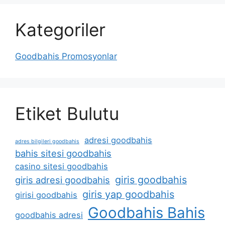
Kategoriler
Goodbahis Promosyonlar
Etiket Bulutu
adresi goodbahis
adres bilgileri goodbahis
bahis sitesi goodbahis
casino sitesi goodbahis
giris goodbahis
giris adresi goodbahis
giris yap goodbahis
girisi goodbahis
Goodbahis Bahis
goodbahis adresi